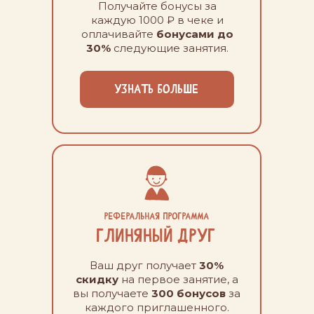
НА МАСТЕР-КЛАСС
Получайте бонусы за
каждую 1000 ₽ в чеке и
оплачивайте
бонусами до
При визите мы попросим у вас
30%
следующие занятия.
документ, подтверждающий ваше
право на скидку.
УЗНАТЬ БОЛЬШЕ
Все подробности вы можете узнать у
нашего администратора по телефону:
+7 (978) 298-34-54
Или оставить заявку и мы сами вам
перезвоним
Реферальная программа
Глиняный друг
Ваш друг получает
30%
скидку
на первое занятие, а
вы получаете
300 бонусов
за
каждого приглашенного.