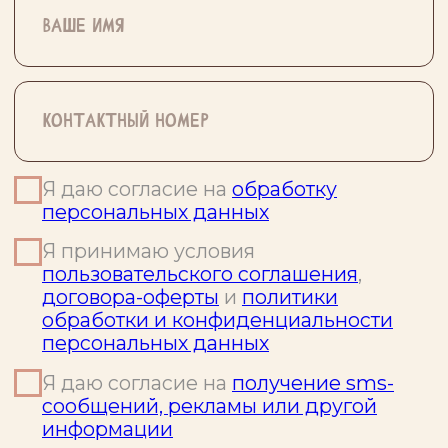
СОЦ СЕТИ
г. Краснодар,
ОСНОВАТЕЛЯ
ул. 40-летия
Победы 139, к.22.
г. Ростов-на-Дону,
ул. Евдокимова,
102Б/2, 2 этаж
КОНТАКТЫ
г. Симферополь,
ул. Луговая, 6н/2а,
+7 978 298 34 54
корпус 2
zarni-anh@mail.ru
г. Таганрог,
Тургеневский
книга «путь
переулок, 14
провинциалки»
летний график работы
Ozon
Wildberries
ср, пт
12:00 – 20:00
Литрес
сб, вс
10:00 – 21:00
ДОКУМЕНТЫ
Политика в отношении файлов cookie
Пользовательское соглашение
Политика обработки и конфиденциальности
персональных данных
Согласие пользователя на обработку