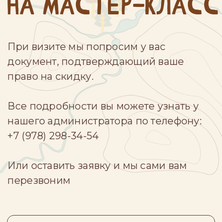
АКЦИИ И СКИДКИ
для семей и детей
кафе «Шонди»
мероприятия
керамика на заказ
свидания
франшиза
курсы
абонементы
сертификаты
ОНЛАЙН-ЗАПИСЬ
ФРАНШИЗА
АДрЕС
СОЦ СЕТИ ШКОЛЫ
г. Севастополь,
ул. Очаковцев, 36
Филиалы
г. Екатеринбург,
ул. Евгения Савкова, 35