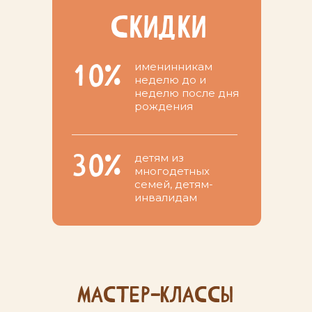
скидки
именинникам
10%
неделю до и
неделю после дня
рождения
30%
детям из
многодетных
семей, детям-
инвалидам
мастер-классы