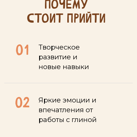
впечатления от
работы с глиной
03
Дружелюбная
атмосфера и
поддержка мастеров
04
Каждый ребёнок уносит
домой свою
уникальную работу