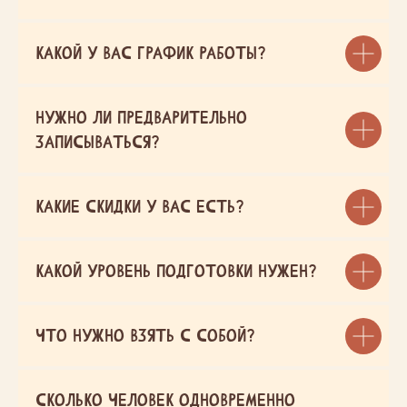
сертификаты
Какой у вас график работы?
ОНЛАЙН-ЗАПИСЬ
Нужно ли предварительно
ФРАНШИЗА
записываться?
АДрЕС
СОЦ СЕТИ ШКОЛЫ
г. Таганрог,
Какие скидки у вас есть?
Тургеневский
переулок, 14
Какой уровень подготовки нужен?
Филиалы
г. Екатеринбург,
ул. Евгения Савкова,
СОЦ СЕТИ
35
ОСНОВАТЕЛЯ
Что нужно взять с собой?
г. Краснодар,
ул. 40-летия
Победы 139, к.22.
г. Ростов-на-Дону,
Сколько человек одновременно
КОНТАКТЫ
ул. Евдокимова,