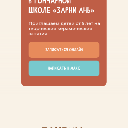
в гончарной
школе «Зарни Ань»
Приглашаем детей от 5 лет на
творческие керамические
занятия
ЗАПИСАТЬСЯ ОНЛАЙН
почему
стоит прийти
НАПИСАТЬ В МАКС
01
Творческое
развитие и
новые навыки
02
Яркие эмоции и