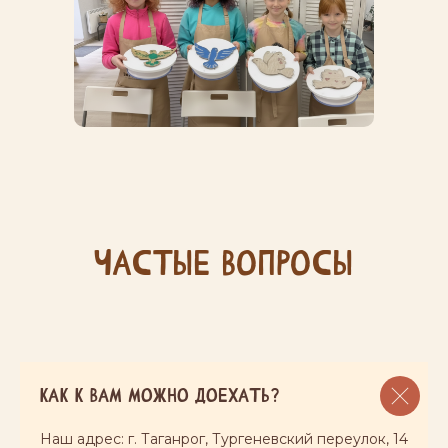
частые вопросы
О НАС
Мастер-классы
для семей и детей
АКЦИИ И СКИДКИ
Мероприятия
Как к вам можно доехать?
свидания
керамика на заказ
курсы
франшиза
Наш адрес: г. Таганрог, Тургеневский переулок, 14
Абонементы