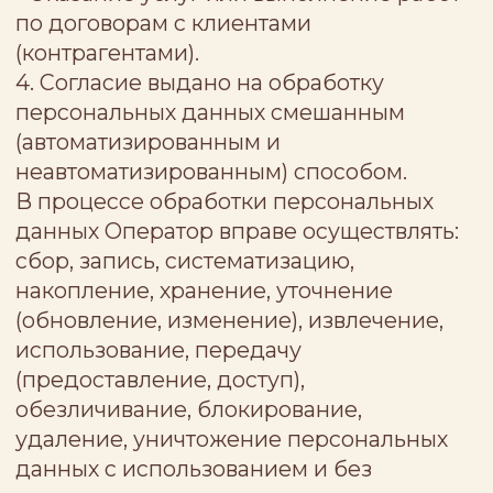
5157746100716, ИНН/КПП
7708274185/771501001, адрес 127055, г.
Москва, ул. Образцова, д. 4, стр. 1, эт/пом
1-5/1-5. Ссылка на политику
конфиденциальности ООО
"УАЙКЛАЕНТС" -
https://www.yclients.com/info/confidential
;
ссылка на пользовательское соглашение
ООО "УАЙКЛАЕНТС" -
https://www.yclients.com/info/user-
agreement
;
- партнерам, привлекаемым Оператором
для исполнения своих договорных
обязательств субъектам персональных
данных (в том числе IT-провайдерам,
сервисам бронирования, сервисам
технической поддержки сайта).
5.2. Даю согласие на обработку своих
персональных данных, указанных в
пункте 2 настоящего согласия,
Оператору и лицам, указанным в пункте
5.1. настоящего согласия, а также
подтверждаю, что мне Оператором