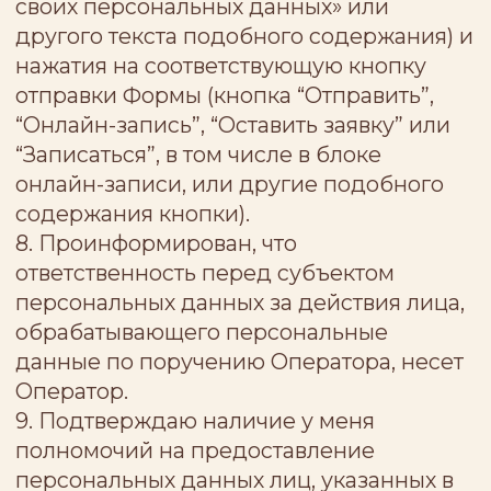
установлен законодательством
Российской Федерации.
В целях исполнения требований
законодательства Оператор вправе
запросить у субъекта персональных
данных дополнительные сведения,
необходимые для подтверждения
личности субъекта персональных
данных.
Отзыв согласия не влияет на законность
обработки персональных данных,
осуществленной до момента получения
такого отзыва.
Во всем остальном, что не
предусмотрено настоящим Согласием,
Оператор и субъекты персональных
данных руководствуются Политикой
обработки и конфиденциальности
персональных данных в
информационно-
телекоммуникационной сети "Интернет",
расположенной по адресу
(
https://docs.google.com/document/d/1dW