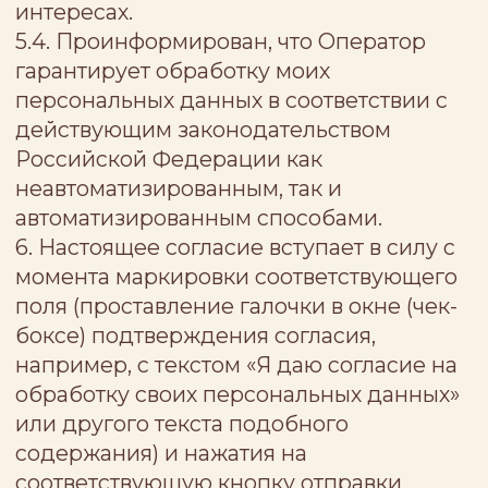
обязательство возместить Оператору
любые расходы, связанные с
отсутствием у меня соответствующих
полномочий, в том числе убытки,
связанные с санкциями проверяющих
органов.
10. Согласие дается и действует на
период до достижения целей обработки
персональных данных или утраты
необходимости достижения цели
обработки персональных данных, либо
отзыва согласия на обработку
персональных данных либо
прекращения деятельности Оператора,
в зависимости от того, какое событие
наступит раньше.
Субъект персональных данных вправе в
любое время отозвать настоящее
согласие на обработку персональных
данных путем направления Оператору
письменного уведомления: в
электронной форме на адрес
электронной почты zarni-anh@mail.ru