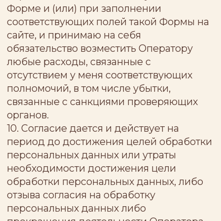
oz3quc6sWG7Pk63S7-12_dxhyfQB4ljwpR
RSbJLms/edit?usp=sharing
), а также
нормами действующего
законодательства РФ.