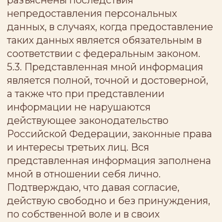
галочки в окне (чек-боксе)
подтверждения согласия, например, с
текстом «Я даю согласие на обработку
своих персональных данных» или
другого текста подобного содержания) и
нажатия на соответствующую кнопку
отправки Формы (кнопка “Отправить”,
“Онлайн-запись”, “Оставить заявку” или
“Записаться”, в том числе в блоке
онлайн-записи, или другие подобного
содержания кнопки).
8. Проинформирован, что
ответственность перед субъектом
персональных данных за действия лица,
обрабатывающего персональные
данные по поручению Оператора, несет
Оператор.
9. Подтверждаю наличие у меня
полномочий на предоставление
персональных данных лиц, указанных в
Форме и (или) при заполнении
соответствующих полей такой Формы на
сайте, и принимаю на себя