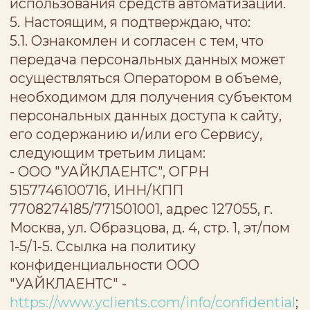
разъяснены последствия
непредоставления персональных
данных, в случаях, когда предоставление
таких данных является обязательным в
соответствии с федеральным законом.
5.3. Представленная мной информация
является полной, точной и достоверной,
а также что при представлении
информации не нарушаются
действующее законодательство
Российской Федерации, законные права
и интересы третьих лиц. Вся
представленная информация заполнена
мной в отношении себя лично.
Подтверждаю, что давая согласие,
действую свободно и без принуждения,
по собственной воле и в своих
интересах.
5.4. Проинформирован, что Оператор
гарантирует обработку моих
персональных данных в соответствии с
действующим законодательством
Российской Федерации как
неавтоматизированным, так и