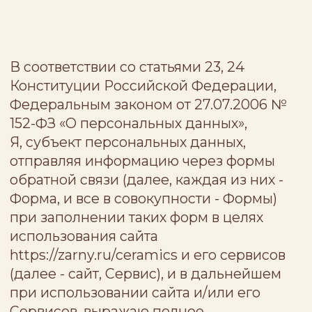
Я, субъект персональных данных,
отправляя информацию через формы
обратной связи (далее, каждая из них -
Форма, и все в совокупности - Формы)
при заполнении таких форм в целях
использования сайта
https://zarny.ru/ceramics и его сервисов
(далее - сайт, Сервис), и в дальнейшем
при использовании сайта и/или его
Сервисов, выражаю полное,
безоговорочное и однозначное Согласие
на обработку своих персональных
данных (далее - Согласие) на следующих
условиях:
1. Согласие выдано Индивидуальному
предпринимателю Поповой Наталии
Алексеевне (ИНН 111501054801, ОГРНИП
323911200067100); (далее - Оператор).
2. Согласие выдано на обработку
персональных данных:
- Фамилия, Имя, Отчество;
- адрес электронной почты;
- номер телефона;