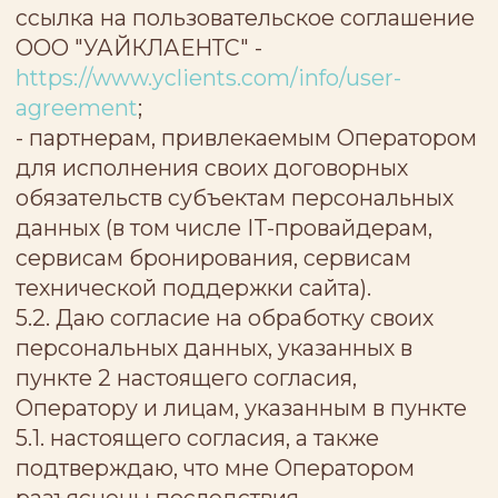
автоматизированным способами.
6. Настоящее согласие вступает в силу с
момента маркировки соответствующего
поля (проставление галочки в окне (чек-
боксе) подтверждения согласия,
например, с текстом «Я даю согласие на
обработку своих персональных данных»
или другого текста подобного
содержания) и нажатия на
соответствующую кнопку отправки
Формы (кнопка “Отправить”, “Онлайн-
запись”, “Оставить заявку” или
“Записаться”, в том числе в блоке
онлайн-записи, или другие подобного
содержания кнопки). С данного момента
Пользователь считается
предоставившим согласие на обработку
своих ПДн, внесенных в поля формы
обратной связи.
7. Датой и временем формирования,
подтверждения и отправки Согласия
прошу считать момент маркировки
соответствующего поля (проставление