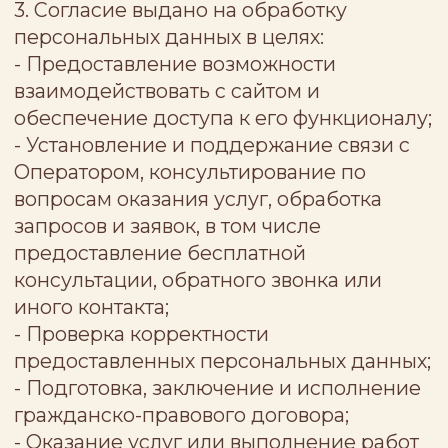
персональных данных смешанным
(автоматизированным и
неавтоматизированным) способом.
В процессе обработки персональных
данных Оператор вправе осуществлять:
сбор, запись, систематизацию,
накопление, хранение, уточнение
(обновление, изменение), извлечение,
использование, передачу
(предоставление, доступ),
обезличивание, блокирование,
удаление, уничтожение персональных
данных с использованием и без
использования средств автоматизации.
5. Настоящим, я подтверждаю, что:
5.1. Ознакомлен и согласен с тем, что
передача персональных данных может
осуществляться Оператором в объеме,
необходимом для получения субъектом
персональных данных доступа к сайту,
его содержанию и/или его Сервису,
следующим третьим лицам:
- ООО "УАЙКЛАЕНТС", ОГРН